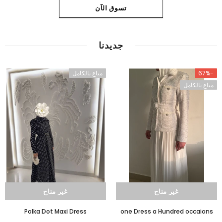
تسوق الآن
جديدنا
-67%
مباع بالكامل
مباع بالكامل
غير متاح
غير متاح
Polka Dot Maxi Dress
one Dress a Hundred occaions